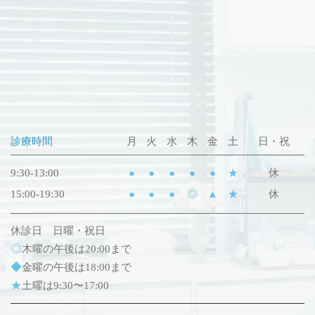
診療時間
月
火
水
木
金
土
日・祝
9:30-13:00
●
●
●
●
●
★
休
15:00-19:30
●
●
●
◎
▲
★
休
休診日 日曜・祝日
◎
木曜の午後は20:00まで
◆
金曜の午後は18:00まで
★
土曜は9:30〜17:00