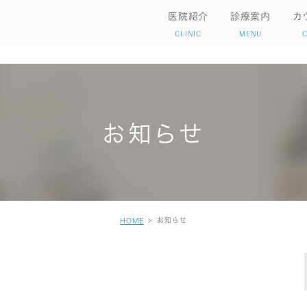
医院紹介
診療案内
カ
CLINIC
MENU
いて
院情報
検査について
初めての方へ
オンライン診療
自立支援医療制度
お知らせ
害
発達障害
双極性障害
統合失調症
歯
お知らせ
HOME