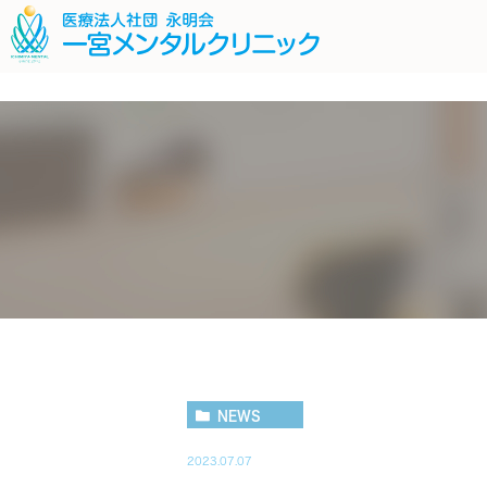
;
ごあいさつ
復職支援プログラム
スタッフ紹介
薬物療法につ
医
うつ病
適応障害
社交不安障
NEWS
2023.07.07