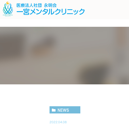
;
ごあいさつ
復職支援プログラム
スタッフ紹介
薬物療法につ
医
うつ病
適応障害
社交不安障
NEWS
2022.04.08