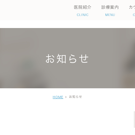
医院紹介
診療案内
カ
CLINIC
MENU
いて
院情報
検査について
初めての方へ
オンライン診療
自立支援医療制度
お知らせ
害
発達障害
双極性障害
統合失調症
歯
お知らせ
HOME